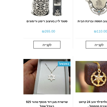
וב חמסה וברכת הבית
סטנד ליין בעיצוב רימון ורימונים
₪‎265.00
₪‎110.0
לקנייה
לקנייה
במבצע!
שרשרת גולדפילד זהב 24 קראט
שרשרת מגן דוד מכסף טהור 925
צבת מהסמל...
בגודל שקל