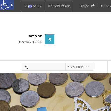
 קניות
לקופה
מטבע:
₪‎ILS
שפה:
סל קניות
- ₪‎0.00
מוצר
0